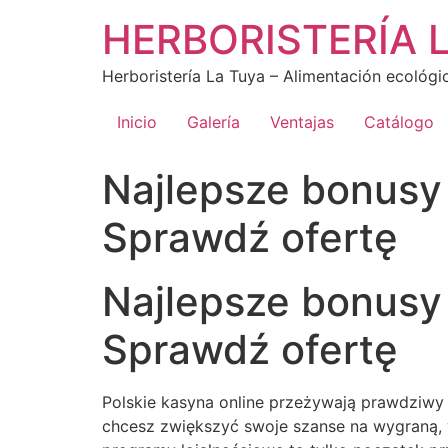
Ir
HERBORISTERÍA 
al
contenido
Herboristería La Tuya – Alimentación ecológi
Inicio
Galería
Ventajas
Catálogo
Najlepsze bonusy 
Sprawdź ofertę
Najlepsze bonusy 
Sprawdź ofertę
Polskie kasyna online przeżywają prawdziwy 
chcesz zwiększyć swoje szanse na wygraną, 