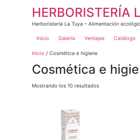
Ir
HERBORISTERÍA 
al
contenido
Herboristería La Tuya – Alimentación ecológi
Inicio
Galería
Ventajas
Catálogo
Inicio
/ Cosmética e higiene
Cosmética e higi
Mostrando los 10 resultados