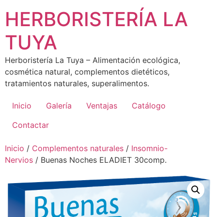
Ir
HERBORISTERÍA LA
al
contenido
TUYA
Herboristería La Tuya – Alimentación ecológica,
cosmética natural, complementos dietéticos,
tratamientos naturales, superalimentos.
Inicio
Galería
Ventajas
Catálogo
Contactar
Inicio
/
Complementos naturales
/
Insomnio-
Nervios
/ Buenas Noches ELADIET 30comp.